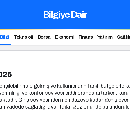
Bilgiye Dair
Bilgi
Teknoloji
Borsa
Ekonomi
Finans
Yatırım
Sağlık
2025
erişilebilir hale gelmiş ve kullanıcıların farklı bütçelerl
erimliliği ve konfor seviyesi ciddi oranda artarken, kur
adır. Giriş seviyesinden ileri düzeye kadar genişleyen fi
uzun vadede sağladığı avantajlar göz önünde bulunduruld