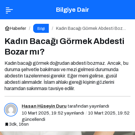
Kadın Bacağı Görmek Abdesti Bozar mı?
Bilgiye Dair
Yorum Yap
Haberler
Kadın Bacağı Görmek Abdesti Bozar
Bilgi
mı?
Kadın Bacağı Görmek Abdesti
Bozar mı?
Kadın bacağı görmek doğrudan abdesti bozmaz. Ancak, bu
duruma şehvetle bakılması ve mezi gelmesi durumunda
abdestin tazelenmesi gerekir. Eğer meni gelirse, gusül
abdesti alınmalıdır. İslam ahlakı gereği kişinin gözlerini
haramdan sakınması tavsiye edilir.
Hasan Hüseyin Duru
tarafından yayınlandı
10 Mart 2025, 19:52
yayınlandı
10 Mart 2025, 19:52
güncellendi
3dk, 16sn