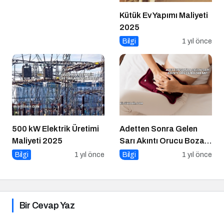
Kütük Ev Yapımı Maliyeti
2025
Bilgi
1 yıl önce
500 kW Elektrik Üretimi
Adetten Sonra Gelen
Maliyeti 2025
Sarı Akıntı Orucu Bozar
mı?
Bilgi
1 yıl önce
Bilgi
1 yıl önce
Bir Cevap Yaz