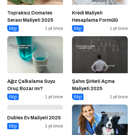
Topraksız Domates
Kredi Maliyeti
Serası Maliyeti 2025
Hesaplama Formülü
Bilgi
1 yıl önce
Bilgi
1 yıl önce
Ağız Çalkalama Suyu
Şahıs Şirketi Açma
Oruç Bozar mı?
Maliyeti 2025
Bilgi
1 yıl önce
Bilgi
1 yıl önce
Dublex Ev Maliyeti 2025
Bilgi
1 yıl önce