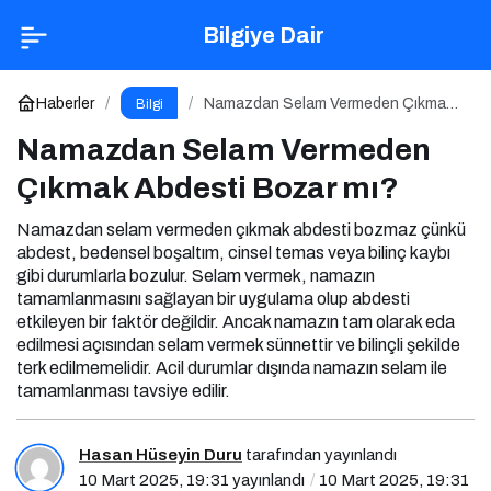
Namazdan Selam Vermeden Çıkmak Abdesti
Bilgiye Dair
Bozar mı?
Yorum Yap
Haberler
Namazdan Selam Vermeden Çıkmak
Bilgi
Abdesti Bozar mı?
Namazdan Selam Vermeden
Çıkmak Abdesti Bozar mı?
Namazdan selam vermeden çıkmak abdesti bozmaz çünkü
abdest, bedensel boşaltım, cinsel temas veya bilinç kaybı
gibi durumlarla bozulur. Selam vermek, namazın
tamamlanmasını sağlayan bir uygulama olup abdesti
etkileyen bir faktör değildir. Ancak namazın tam olarak eda
edilmesi açısından selam vermek sünnettir ve bilinçli şekilde
terk edilmemelidir. Acil durumlar dışında namazın selam ile
tamamlanması tavsiye edilir.
Hasan Hüseyin Duru
tarafından yayınlandı
10 Mart 2025, 19:31
yayınlandı
10 Mart 2025, 19:31