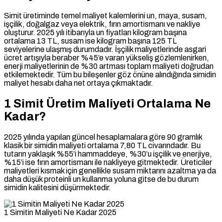
Simit üretiminde temel maliyet kalemlerini un, maya, susam,
işçilik, doğalgaz veya elektrik, fırın amortismanı ve nakliye
oluşturur. 2025 yılı itibarıyla un fiyatları kilogram başına
ortalama 13 TL, susam ise kilogram başına 125 TL
seviyelerine ulaşmış durumdadır. İşçilik maliyetlerinde asgari
ücret artışıyla beraber %45’e varan yükseliş gözlemlenirken,
enerji maliyetlerinin de %30 artması toplam maliyeti doğrudan
etkilemektedir. Tüm bu bileşenler göz önüne alındığında simidin
maliyet hesabı daha net ortaya çıkmaktadır.
1 Simit Üretim Maliyeti Ortalama Ne
Kadar?
2025 yılında yapılan güncel hesaplamalara göre 90 gramlık
klasik bir simidin maliyeti ortalama 7,80 TL civarındadır. Bu
tutarın yaklaşık %55’i hammaddeye, %30’u işçilik ve enerjiye,
%15’i ise fırın amortismanı ile nakliyeye gitmektedir. Üreticiler
maliyetleri kısmak için genellikle susam miktarını azaltma ya da
daha düşük proteinli un kullanma yoluna gitse de bu durum
simidin kalitesini düşürmektedir.
1 Simitin Maliyeti Ne Kadar 2025