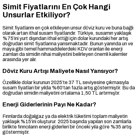
Simit Fiyatlarını En Çok Hangi
Unsurlar Etkiliyor?
Simit fiyatlarını en çok etkileyen unsur döviz kuru ve buna bağlı
olarak artan ithal susam fiyatlarıdır. Türkiye, susamın yaklaşık
%75’ini yurt dışından ithal ettiği için dolar kurundaki her artış
doğrudan simit fiyatlarına yansımaktadır. Bunun yanında un ve
maya gibi temel hammaddelerdeki KDV oranları ile enerji
zamları da simidin nihai maliyetini belirleyen önemli kalemler
arasında yer alır.
Döviz Kuru Artışı Maliyete Nasıl Yansıyor?
Özellikle dolar kurunun 2025’te 37 TL seviyesine çıkmasıyla
susam fiyatları bir yılda %60’tan fazla artış göstermiştir. Bu da
doğrudan simidin maliyetini ortalama 1,50 TL artırmıştır.
Enerji Giderlerinin Payı Ne Kadar?
Fırınlarda doğalgaz ya da elektrik tüketimi toplam maliyetin
yaklaşık %15’ini oluşturur. 2025 başında yapılan son zamlarla
birlikte fırıncıların enerji giderleri bir önceki yıla göre %35 artış
göstermiştir.