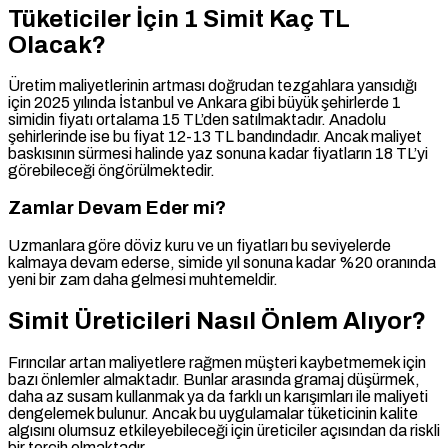
Tüketiciler İçin 1 Simit Kaç TL
Olacak?
Üretim maliyetlerinin artması doğrudan tezgahlara yansıdığı
için 2025 yılında İstanbul ve Ankara gibi büyük şehirlerde 1
simidin fiyatı ortalama 15 TL’den satılmaktadır. Anadolu
şehirlerinde ise bu fiyat 12-13 TL bandındadır. Ancak maliyet
baskısının sürmesi halinde yaz sonuna kadar fiyatların 18 TL’yi
görebileceği öngörülmektedir.
Zamlar Devam Eder mi?
Uzmanlara göre döviz kuru ve un fiyatları bu seviyelerde
kalmaya devam ederse, simide yıl sonuna kadar %20 oranında
yeni bir zam daha gelmesi muhtemeldir.
Simit Üreticileri Nasıl Önlem Alıyor?
Fırıncılar artan maliyetlere rağmen müşteri kaybetmemek için
bazı önlemler almaktadır. Bunlar arasında gramaj düşürmek,
daha az susam kullanmak ya da farklı un karışımları ile maliyeti
dengelemek bulunur. Ancak bu uygulamalar tüketicinin kalite
algısını olumsuz etkileyebileceği için üreticiler açısından da riskli
bir tercih olmaktadır.