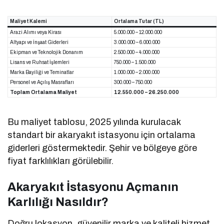
Maliyet Kalemi
Ortalama Tutar (TL)
Arazi Alımı veya Kirası
5.000.000 – 12.000.000
Altyapı ve İnşaat Giderleri
3.000.000 – 6.000.000
Ekipman ve Teknolojik Donanım
2.500.000 – 4.000.000
Lisans ve Ruhsat İşlemleri
750.000 – 1.500.000
Marka Bayiliği ve Teminatlar
1.000.000 – 2.000.000
Personel ve Açılış Masrafları
300.000 – 750.000
Toplam Ortalama Maliyet
12.550.000 – 26.250.000
Bu maliyet tablosu, 2025 yılında kurulacak
standart bir akaryakıt istasyonu için ortalama
giderleri göstermektedir. Şehir ve bölgeye göre
fiyat farklılıkları görülebilir.
Akaryakıt İstasyonu Açmanın
Karlılığı Nasıldır?
Doğru lokasyon, güvenilir marka ve kaliteli hizmet