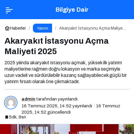
Akaryakıt İstasyonu Açma Maliyeti 2025
Bilgiye Dair
Yorum Yap
Haberler
Akaryakıt İstasyonu Açma Maliyeti
Yatırım
2025
Akaryakıt İstasyonu Açma
Maliyeti 2025
2025 yılında akaryakıt istasyonu açmak, yüksek ilk yatırım
maliyetlerine rağmen doğru lokasyon ve marka seçimiyle
uzun vadeli ve sürdürülebilir kazanç sağlayabilecek güçlü bir
yatırım fırsatı olarak öne çıkmaktadır.
admin
tarafından yayınlandı
16 Temmuz 2025, 14:52
yayınlandı
16 Temmuz
2025, 14:52
güncellendi
5dk, 9sn