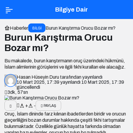
Bilgiye Dair
Haberler
Burun Karıştırma Orucu Bozar mı?
BILGI
Burun Karıştırma Orucu
Bozar mı?
Bu makalede, burun karıştırmanın oruç üzerindeki hükmünü,
İslam alimlerinin görüşlerini ve ilgili fıkhi kuralları ele alacağız.
Hasan Hüseyin Duru
tarafından yayınlandı
10 Mart 2025, 17:39
yayınlandı
10 Mart 2025, 17:39
güncellendi
3dk, 57sn
+
-
PAYLAŞ
Oruç
, İslam dininde farz kılınan ibadetlerden biridir ve orucun
geçerliliğini bozan durumlar hakkında çeşitli fıkhi tartışmalar
bulunmaktadır. Özellikle günlük hayatta farkında olmadan
yapılan bazı eylemler, orucun bozulup bozulmadığı