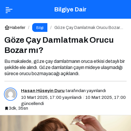
Göze Çay Damlatmak Orucu Bozar mı?
Bilgiye Dair
Yorum Yap
Haberler
Göze Çay Damlatmak Orucu Bozar
Bilgi
mı?
Göze Çay Damlatmak Orucu
Bozar mı?
Bu makalede, göze çay damlatmanın oruca etkisi detaylı bir
şekilde ele alındı. Göze damlatılan çayın mideye ulaşmadığı
sürece orucu bozmayacağı açıklandı.
Hasan Hüseyin Duru
tarafından yayınlandı
10 Mart 2025, 17:00
yayınlandı
10 Mart 2025, 17:00
güncellendi
3dk, 35sn