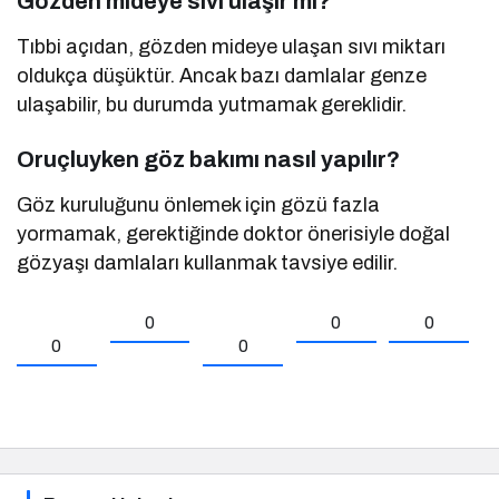
Gözden mideye sıvı ulaşır mı?
Tıbbi açıdan, gözden mideye ulaşan sıvı miktarı
oldukça düşüktür. Ancak bazı damlalar genze
ulaşabilir, bu durumda yutmamak gereklidir.
Oruçluyken göz bakımı nasıl yapılır?
Göz kuruluğunu önlemek için gözü fazla
yormamak, gerektiğinde doktor önerisiyle doğal
gözyaşı damlaları kullanmak tavsiye edilir.
0
0
0
0
0
Benzer Haberler