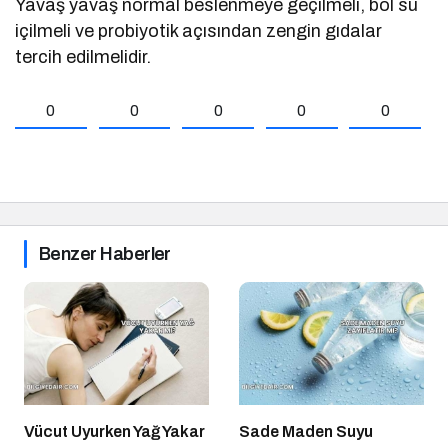
Yavaş yavaş normal beslenmeye geçilmeli, bol su
içilmeli ve probiyotik açısından zengin gıdalar
tercih edilmelidir.
0
0
0
0
0
Benzer Haberler
Vücut Uyurken Yağ Yakar
Sade Maden Suyu