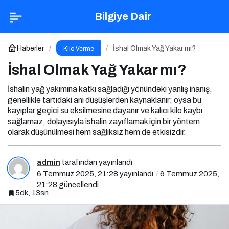
İshal Olmak Yağ Yakar mı?
Yorum Yap
Bilgiye Dair
Haberler
İshal Olmak Yağ Yakar mı?
Kilo Verme
İshal Olmak Yağ Yakar mı?
İshalin yağ yakımına katkı sağladığı yönündeki yanlış inanış,
genellikle tartıdaki ani düşüşlerden kaynaklanır; oysa bu
kayıplar geçici su eksilmesine dayanır ve kalıcı kilo kaybı
sağlamaz, dolayısıyla ishalin zayıflamak için bir yöntem
olarak düşünülmesi hem sağlıksız hem de etkisizdir.
admin
tarafından yayınlandı
6 Temmuz 2025, 21:28
yayınlandı
6 Temmuz 2025,
21:28
güncellendi
5dk, 13sn