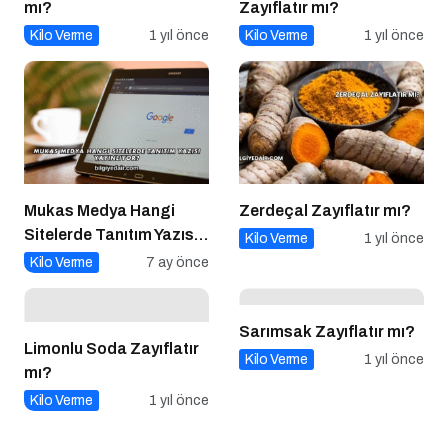
mı?
Zayıflatır mı?
Kilo Verme
1 yıl önce
Kilo Verme
1 yıl önce
Mukas Medya Hangi
Zerdeçal Zayıflatır mı?
Sitelerde Tanıtım Yazısı
Kilo Verme
1 yıl önce
Yayınlıyor?
Kilo Verme
7 ay önce
Sarımsak Zayıflatır mı?
Limonlu Soda Zayıflatır
Kilo Verme
1 yıl önce
mı?
Kilo Verme
1 yıl önce