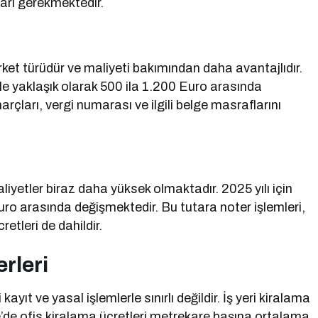
arı gerekmektedir.
rket türüdür ve maliyeti bakımından daha avantajlıdır.
iyle yaklaşık olarak 500 ila 1.200 Euro arasında
arçları, vergi numarası ve ilgili belge masraflarını
liyetler biraz daha yüksek olmaktadır. 2025 yılı için
uro arasında değişmektedir. Bu tutara noter işlemleri,
tleri de dahildir.
erleri
yıt ve yasal işlemlerle sınırlı değildir. İş yeri kiralama
ne’de ofis kiralama ücretleri metrekare başına ortalama