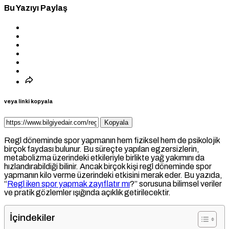
Bu Yazıyı Paylaş
veya linki kopyala
Kopyala
Regl döneminde spor yapmanın hem fiziksel hem de psikolojik
birçok faydası bulunur. Bu süreçte yapılan egzersizlerin,
metabolizma üzerindeki etkileriyle birlikte yağ yakımını da
hızlandırabildiği bilinir. Ancak birçok kişi regl döneminde spor
yapmanın kilo verme üzerindeki etkisini merak eder. Bu yazıda,
“
Regl iken spor yapmak zayıflatır mı
?” sorusuna bilimsel veriler
ve pratik gözlemler ışığında açıklık getirilecektir.
İçindekiler