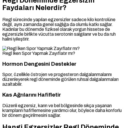
Regl Döneminde Egzersizin
Faydaları Nelerdir?
Regl sürecinde yapılan egzersizler sadece kilo kontrolüne
değil, aynı zamanda genel sağlığa da olumlu katkı sağlar.
Kadınlar bu dönemde fiziksel olarak yorgun hissetse de
egzersizle birlikte vücutta serotonin salgılanır ve bu da ruh
halini iyileştirir.
Regl İken Spor Yapmak Zayıflatır mı?
Hormon Dengesini Destekler
Spor, özellikle östrojen ve progesteron dalgalanmalarını
düzenleyerek regl döneminde görülen ruhsal dalgalanmaları
azaltabilir.
Kas Ağrılarını Hafifletir
Düzenli egzersiz, karın ve bel bölgesinde sıkça yaşanan
krampların hafiflemesine yardımcı olur, böylece daha konforlu
bir dönem geçirilmesini sağlar.
Hangi Egzersizler Regl Döneminde