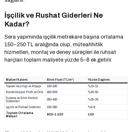
İşçilik ve Ru­s­hat Giderleri Ne
Kadar?
Sera yapımında işçilik metrekare başına ortalama
150–250 TL aralığında olup, müteahhitlik
hizmetleri, montaj ve deney süreçleri ile ruhsat
harçları toplam maliyete yüzde 5–8 ek getirir.
Maliyet Kalemi
Birim Fiyat (TL/m²)
Yüzde Dağılımı
Toprak Hazırlığı ve Altyapı
100–200
%10–15
Konstrüksiyon Profil ve Örtü
450–800
%40–50
Sulama ve İklim Kontrol
250–400
%25–35
Sistemleri
İşçilik ve Ruhsat Giderleri
150–250
%5–8
Toplam Ortalama
800–1.500
100
Maliyet