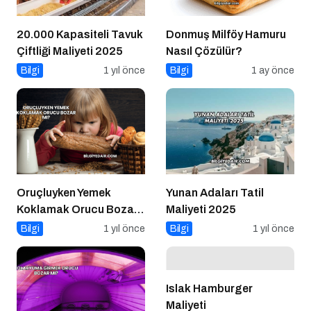
20.000 Kapasiteli Tavuk
Donmuş Milföy Hamuru
Çiftliği Maliyeti 2025
Nasıl Çözülür?
Bilgi
1 yıl önce
Bilgi
1 ay önce
Oruçluyken Yemek
Yunan Adaları Tatil
Koklamak Orucu Bozar
Maliyeti 2025
mı?
Bilgi
1 yıl önce
Bilgi
1 yıl önce
Islak Hamburger
Maliyeti