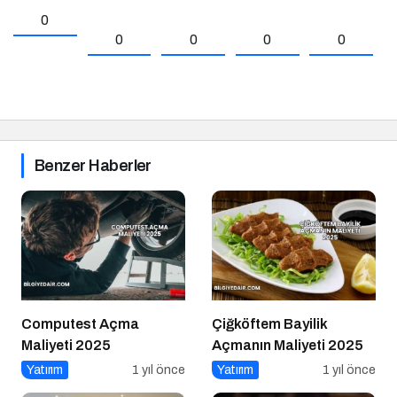
0
0
0
0
0
Benzer Haberler
Computest Açma
Çiğköftem Bayilik
Maliyeti 2025
Açmanın Maliyeti 2025
Yatırım
1 yıl önce
Yatırım
1 yıl önce