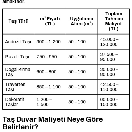
almaktadır.
Toplam
m² Fiyatı
Uygulama
Tahmini
Taş Türü
(TL)
Alanı (m²)
Maliyet
(TL)
45.000 –
Andezit Taşı
900 – 1.200
50 – 100
120.000
37.500 –
Bazalt Taşı
750 – 950
50 – 100
95.000
Doğal Kırma
30.000 –
600 – 800
50 – 100
Taş
80.000
Traverten
42.500 –
850 – 1.100
50 – 100
Taşı
110.000
Dekoratif
1.200 –
60.000 –
50 – 100
Taşlar
1.500
150.000
Taş Duvar Maliyeti Neye Göre
Belirlenir?