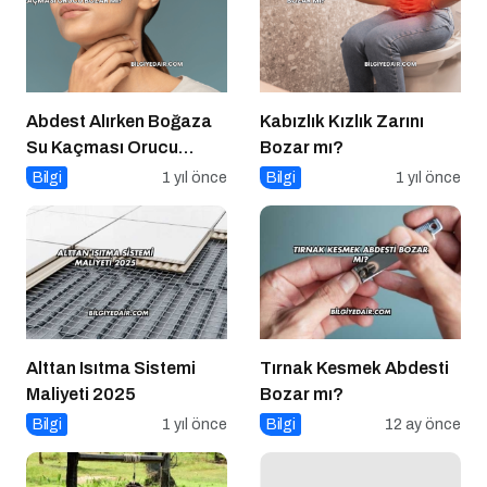
Abdest Alırken Boğaza
Kabızlık Kızlık Zarını
Su Kaçması Orucu
Bozar mı?
Bozar mı?
Bilgi
1 yıl önce
Bilgi
1 yıl önce
Alttan Isıtma Sistemi
Tırnak Kesmek Abdesti
Maliyeti 2025
Bozar mı?
Bilgi
1 yıl önce
Bilgi
12 ay önce