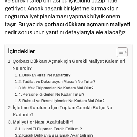
ve sürekli talep olması bu iş kolunu cazip hale
getiriyor. Ancak başarılı bir işletme kurmak için
doğru maliyet planlaması yapmak büyük önem
taşır. Bu yazıda
çorbacı dükkanı açmanın maliyeti
nedir sorusunun yanıtını detaylarıyla ele alacağız.
İçindekiler
Çorbacı Dükkanı Açmak İçin Gerekli Maliyet Kalemleri
Nelerdir?
Dükkan Kirası Ne Kadardır?
Tadilat ve Dekorasyon Masrafı Ne Tutar?
Mutfak Ekipmanları Ne Kadara Mal Olur?
Personel Giderleri Ne Kadar Tutar?
Ruhsat ve Resmi İşlemler Ne Kadara Mal Olur?
İşletme Kurulumu İçin Toplam Gerekli Bütçe Ne
Kadardır?
Maliyetler Nasıl Azaltılabilir?
İkinci El Ekipman Tercih Edilir mi?
Küçük Dükkanla Başlamak Avantajlı mı?