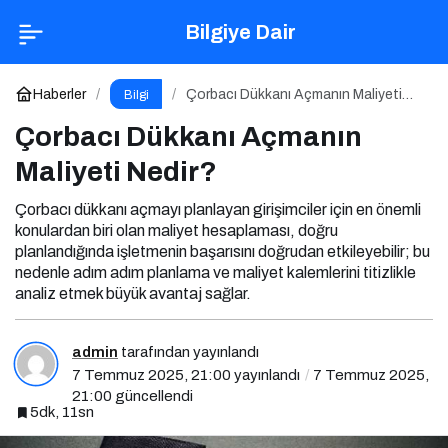
Çorbacı Dükkanı Açmanın Maliyeti Nedir?
Bilgiye Dair
Yorum Yap
Haberler
Çorbacı Dükkanı Açmanın Maliyeti
Bilgi
Nedir?
Çorbacı Dükkanı Açmanın
Maliyeti Nedir?
Çorbacı dükkanı açmayı planlayan girişimciler için en önemli
konulardan biri olan maliyet hesaplaması, doğru
planlandığında işletmenin başarısını doğrudan etkileyebilir; bu
nedenle adım adım planlama ve maliyet kalemlerini titizlikle
analiz etmek büyük avantaj sağlar.
admin
tarafından yayınlandı
7 Temmuz 2025, 21:00
yayınlandı
7 Temmuz 2025,
21:00
güncellendi
5dk, 11sn