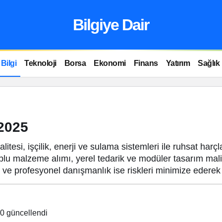
Bilgiye Dair
Bilgi
Teknoloji
Borsa
Ekonomi
Finans
Yatırım
Sağlık
 2025
tesi, işçilik, enerji ve sulama sistemleri ile ruhsat harçl
oplu malzeme alımı, yerel tedarik ve modüler tasarım maliye
lite ve profesyonel danışmanlık ise riskleri minimize ederek 
40
güncellendi