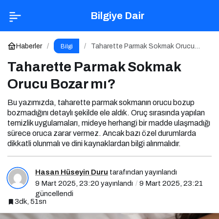
Taharette Parmak Sokmak Orucu Bozar mı?
Bilgiye Dair
Yorum Yap
Haberler
Taharette Parmak Sokmak Orucu
Bilgi
Bozar mı?
Taharette Parmak Sokmak
Orucu Bozar mı?
Bu yazımızda, taharette parmak sokmanın orucu bozup
bozmadığını detaylı şekilde ele aldık. Oruç sırasında yapılan
temizlik uygulamaları, mideye herhangi bir madde ulaşmadığı
sürece oruca zarar vermez. Ancak bazı özel durumlarda
dikkatli olunmalı ve dini kaynaklardan bilgi alınmalıdır.
Hasan Hüseyin Duru
tarafından yayınlandı
9 Mart 2025, 23:20
yayınlandı
9 Mart 2025, 23:21
güncellendi
3dk, 51sn