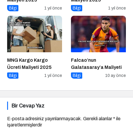
Bilgi
1 yıl önce
Bilgi
1 yıl önce
MNG Kargo Kargo
Falcao’nun
Ücreti Maliyeti 2025
Galatasaray’a Maliyeti
Bilgi
1 yıl önce
Bilgi
10 ay önce
Bir Cevap Yaz
E-posta adresiniz yayınlanmayacak.
Gerekli alanlar
*
ile
işaretlenmişlerdir